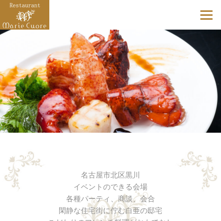
名古屋市北区黒川
イベントのできる会場
各種パーティ、商談、会合
閑静な住宅街に佇む白亜の邸宅